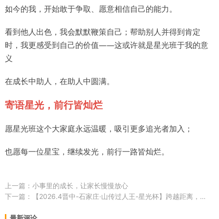
如今的我，开始敢于争取、愿意相信自己的能力。
看到他人出色，我会默默鞭策自己；帮助别人并得到肯定
时，我更感受到自己的价值——这或许就是星光班于我的意
义
在成长中助人，在助人中圆满。
寄语星光，前行皆灿烂
愿星光班这个大家庭永远温暖，吸引更多追光者加入；
也愿每一位星宝，继续发光，前行一路皆灿烂。
上一篇：
小事里的成长，让家长慢慢放心
下一篇：
【2026.4晋中-石家庄·山传过人王-星光杯】跨越距离，以足相聚@王艺霖
最新评论