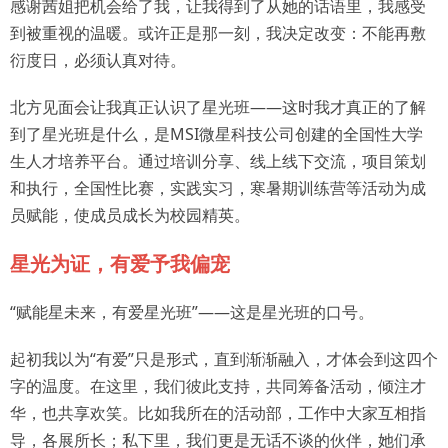
感谢茜姐把机会给了我，让我得到了从她的话语里，我感受
到被重视的温暖。或许正是那一刻，我决定改变：不能再敷
衍度日，必须认真对待。
北方见面会让我真正认识了星光班——这时我才真正的了解
到了星光班是什么，是MSI微星科技公司创建的全国性大学
生人才培养平台。通过培训分享、线上线下交流，项目策划
和执行，全国性比赛，实践实习，寒暑期训练营等活动为成
员赋能，使成员成长为校园精英。
星光为证，有爱予我偏宠
“赋能星未来，有爱星光班”——这是星光班的口号。
起初我以为“有爱”只是形式，直到渐渐融入，才体会到这四个
字的温度。在这里，我们彼此支持，共同筹备活动，倾注才
华，也共享欢笑。比如我所在的活动部，工作中大家互相指
导，各展所长；私下里，我们更是无话不谈的伙伴，她们承