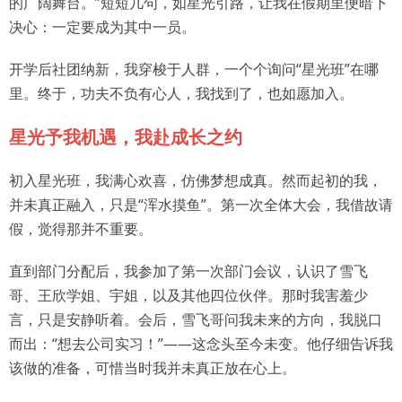
的广阔舞台。”短短几句，如星光引路，让我在假期里便暗下
决心：一定要成为其中一员。
开学后社团纳新，我穿梭于人群，一个个询问“星光班”在哪
里。终于，功夫不负有心人，我找到了，也如愿加入。
星光予我机遇，我赴成长之约
初入星光班，我满心欢喜，仿佛梦想成真。然而起初的我，
并未真正融入，只是“浑水摸鱼”。第一次全体大会，我借故请
假，觉得那并不重要。
直到部门分配后，我参加了第一次部门会议，认识了雪飞
哥、王欣学姐、宇姐，以及其他四位伙伴。那时我害羞少
言，只是安静听着。会后，雪飞哥问我未来的方向，我脱口
而出：“想去公司实习！”——这念头至今未变。他仔细告诉我
该做的准备，可惜当时我并未真正放在心上。