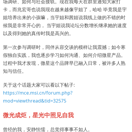
场调研、如何与社会接轨。现在我每天在群里通知大家打
卡，而兆宏哥也说我现在越来越像宇姐了，哈哈 毕竟我是宇
姐培养出来的小孩嘛，当宇姐和茜姐说我线上做的不错的时
候我是非常开心的， 当宇姐说我论坛分数增长继承她的速度
以及得到她的真传时我是高兴的。
第一次参与调研时，同伴从容交谈的模样让我震撼；如今寒
假独自实践，我也逐步学习如何沟通、如何介绍微星产品。
过程中我才发现，微星这个品牌早已融入日常，被许多人熟
知与信任。
关于这个话题大家可以看以下帖子:
https://mce.msi.cn/forum.php?
mod=viewthread&tid=32575
微光成炬，星光中照见自我
曾经的我，安静怯懦，总觉得事事不如人。